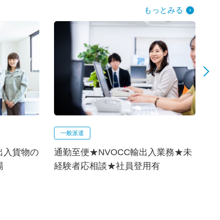
もっとみる
一般派遣
9
出入貨物の
通勤至便★NVOCC輸出入業務★未
ポ
場
経験者応相談★社員登用有