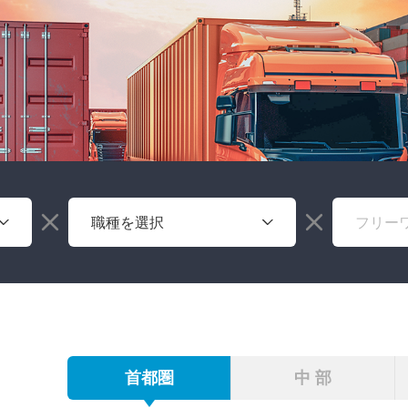
首都圏
中 部