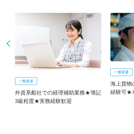
一般派遣
一般派遣
海上貨物
経験可★
企
外資系船社での経理補助業務★簿記
3級程度★実務経験歓迎