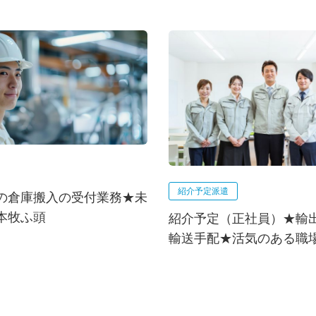
紹介予定派遣
の倉庫搬入の受付業務★未
本牧ふ頭
紹介予定（正社員）★輸
輸送手配★活気のある職