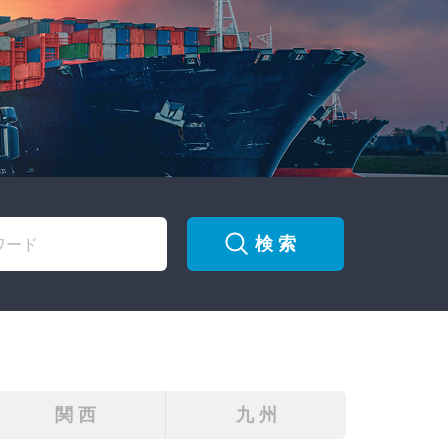
検 索
関 西
九 州