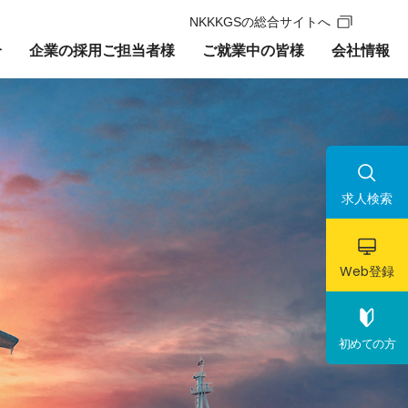
NKKKGSの総合サイトへ
介
企業の採用ご担当者様
ご就業中の皆様
会社情報
考えの方
予定派遣をお考えの方
求人検索
Web
登録
初めての方